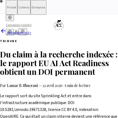
Produit
Contenu
Entreprise
Connexion (clients)
Sprinkling Act+
Diagnostic gratuit
Sprinkling
À propos
International (English)
À qui s'adresse le rapport
Tarifs
Rapport complet
Pour les
France
Méthodologie
Qualification
Éligibilité
Liste
TRIBUNE
d'attente
Act+
autorités
Rapports
Transparence
Index de conformité
Banque &
Ce que nous ne sommes
Simulateur What-If
Article 6(3)
Ressources
AI
Belgique
Luxembourg
Du claim à la recherche indexée :
Finance
pas
Partenaires
HRTech &
Presse & Médias
Contact
Positive
Agents IA
Signaler un
Ireland
Emploi
HealthTech &
problème
le rapport EU AI Act Readiness
MedTech
obtient un DOI permanent
Par
Lamar B. Shucrani
—
22 avril 2026
·
5 min de lecture
Le rapport sort du site Sprinkling Act et entre dans
l'infrastructure académique publique. DOI
10.5281/zenodo.19671328, licence CC BY 4.0, indexation
OpenAIRE. Ce qui était un claim interne devient une référence que