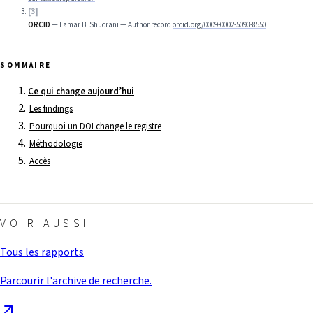
[
3
]
ORCID
—
Lamar B. Shucrani — Author record
orcid.org/0009-0002-5093-8550
SOMMAIRE
Ce qui change aujourd’hui
Les findings
Pourquoi un DOI change le registre
Méthodologie
Accès
VOIR AUSSI
Tous les rapports
Parcourir l'archive de recherche.