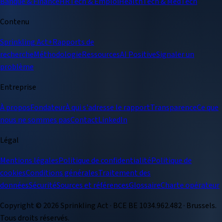
Banque & Finance
HRTech & Emploi
HealthTech & MedTech
Contenu
Sprinkling Act+
Rapports de
recherche
Méthodologie
Ressources
AI Positive
Signaler un
problème
Entreprise
À propos
Fondateur
À qui s'adresse le rapport
Transparence
Ce que
nous ne sommes pas
Contact
LinkedIn
Légal
Mentions légales
Politique de confidentialité
Politique de
cookies
Conditions générales
Traitement des
données
Sécurité
Sources et références
Glossaire
Charte opérateur
Copyright ©
2026
Sprinkling Act · BCE BE 1034.962.482 · Brussels.
Tous droits réservés.