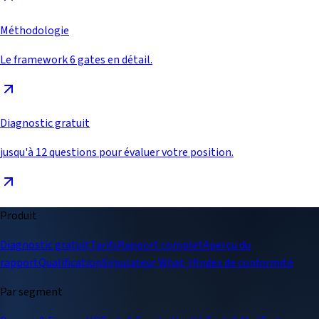
Méthodologie
Le framework 6 gates en détail.
Diagnostic gratuit
jusqu'à 12 questions pour évaluer votre position.
Produit
Diagnostic gratuit
Tarifs
Rapport complet
Aperçu du
rapport
Qualification
Simulateur What-If
Index de conformité
Par segment