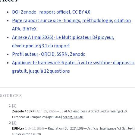
DOI Zenodo · rapport officiel, CC BY 4.0
Page rapport sur ce site · findings, méthodologie, citation
APA, BibTeX
Annexe A (mai 2026) · Le Multiplicateur Déployeur,
développe le §3.1 du rapport
Profil auteur · ORCID, SSRN, Zenodo
Appliquer le framework 6 gates à votre système · diagnostic
gratuit, jusqu'à 12 questions
SOURCES
[
1
]
Zenodo / CERN
(
April 22, 2026
)
—
EU AI Act Readiness: A Structured Screening of 50
European AI Companies (April 2026)
doi.org/10.5281
[
2
]
EUR-Lex
(
July 12, 2024
)
—
Regulation (EU) 2024/1689 — Artificial Intelligence Act (full text)
eur-lex.europa.eu/eli