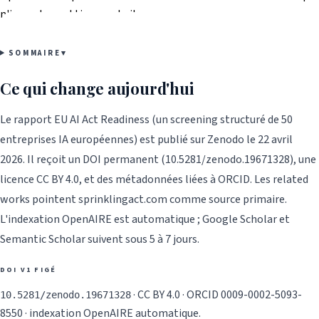
n'importe quel tiers peut citer.
SOMMAIRE
▾
Ce qui change aujourd'hui
Le rapport EU AI Act Readiness (un screening structuré de 50
entreprises IA européennes) est publié sur Zenodo le 22 avril
2026. Il reçoit un DOI permanent (10.5281/zenodo.19671328), une
licence CC BY 4.0, et des métadonnées liées à ORCID. Les related
works pointent sprinklingact.com comme source primaire.
L'indexation OpenAIRE est automatique ; Google Scholar et
Semantic Scholar suivent sous 5 à 7 jours.
DOI V1 FIGÉ
·
CC BY 4.0 · ORCID 0009-0002-5093-
10.5281/zenodo.19671328
8550 · indexation OpenAIRE automatique.