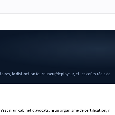
res, la distinction fournisseur/déployeur, et les coûts réels de
’est ni un cabinet d’avocats, ni un organisme de certification, ni