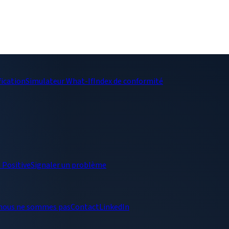
fication
Simulateur What-If
Index de conformité
I Positive
Signaler un problème
 nous ne sommes pas
Contact
LinkedIn