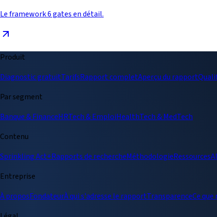
Le framework 6 gates en détail.
Produit
Diagnostic gratuit
Tarifs
Rapport complet
Aperçu du rapport
Quali
Par segment
Banque & Finance
HRTech & Emploi
HealthTech & MedTech
Contenu
Sprinkling Act+
Rapports de recherche
Méthodologie
Ressources
A
Entreprise
À propos
Fondateur
À qui s'adresse le rapport
Transparence
Ce que
Légal