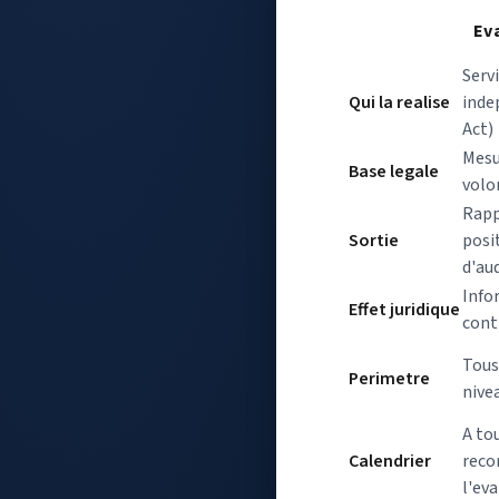
Ev
Serv
Qui la realise
inde
Act)
Mesu
Base legale
volo
Rapp
Sortie
posi
d'aud
Info
Effet juridique
cont
Tous
Perimetre
nivea
A to
Calendrier
rec
l'ev