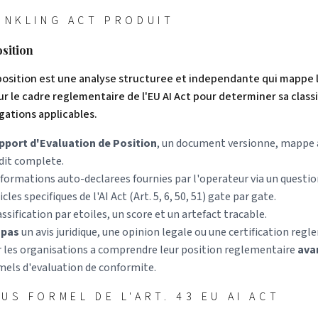
INKLING ACT PRODUIT
osition
position est une analyse structuree et independante qui mappe l
ur le cadre reglementaire de l'EU AI Act pour determiner sa classi
igations applicables.
pport d'Evaluation de Position
, un document versionne, mappe a
udit complete.
nformations auto-declarees fournies par l'operateur via un questio
les specifiques de l'AI Act (Art. 5, 6, 50, 51) gate par gate.
assification par etoiles, un score et un artefact tracable.
 pas
un avis juridique, une opinion legale ou une certification regl
der les organisations a comprendre leur position reglementaire
ava
mels d'evaluation de conformite.
US FORMEL DE L'ART. 43 EU AI ACT