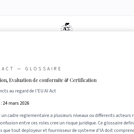
dologie
ue nous ne sommes pas
dex de conformité
Éligibilité Article 6(3)
Belgique
Simulateur What-If
Partenaires
Ressources
Presse &
AI
ve
Agents IA
Signaler un problème
 ACT — GLOSSAIRE
tion, Evaluation de conformite & Certification
ncts au regard de l'EU AI Act
 : 24 mars 2026
t un cadre reglementaire a plusieurs niveaux ou differents acteurs
confusion entre ces roles cree un risque juridique. Ce glossaire defini
es que tout deployeur et fournisseur de systeme d'IA doit comprend