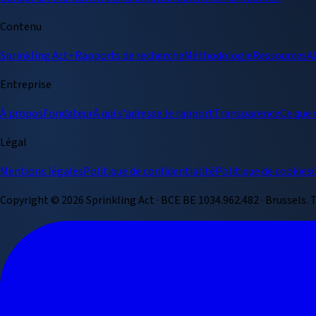
Contenu
Sprinkling Act+
Rapports de recherche
Méthodologie
Ressources
A
Entreprise
À propos
Fondateur
À qui s'adresse le rapport
Transparence
Ce que
Légal
Mentions légales
Politique de confidentialité
Politique de cookies
Copyright ©
2026
Sprinkling Act · BCE BE 1034.962.482 · Brussels.
T