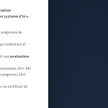
isation
un systeme d'IA a
x exigences de
accreditation et
et une
evaluation
enouveles (Art. 44).
x exigences (Art.
r un certificat de