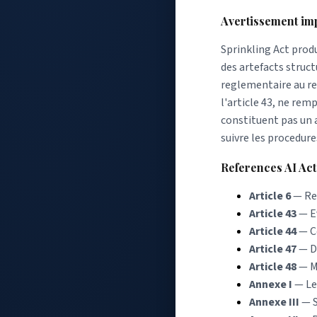
Avertissement im
Sprinkling Act prod
des artefacts struc
reglementaire au reg
l'article 43, ne rem
constituent pas un a
suivre les procedure
References AI Act
Article 6
— Reg
Article 43
— Ev
Article 44
— Ce
Article 47
— D
Article 48
— M
Annexe I
— Le
Annexe III
— S