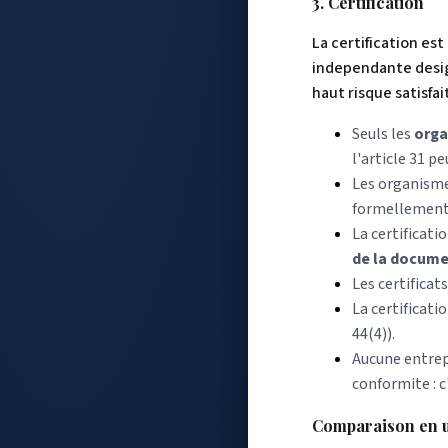
3. Certification
La certification es
independante design
haut risque satisfai
Seuls les
orga
l'article 31 p
Les organisme
formellement 
La certificati
de la docume
Les certificat
La certificati
44(4)).
Aucune entrepr
conformite : 
Comparaison en u