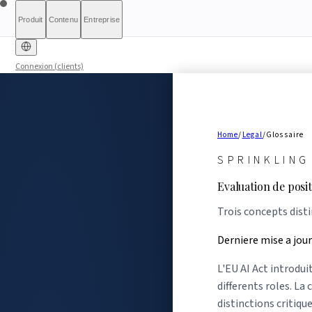
Produit
Contenu
Entreprise
Connexion (clients)
Diagnostic gratuit
Sprinkling Act+
À propos
International (English)
À qui s'adresse le rapport
Rapports
Tarifs
Rapport complet
Banque & Finance
Pour les autorités
Qualification
France
HRTech &
Transparence
Liste d'attente
Métho
Ce q
In
Emploi
Médias
HealthTech & MedTech
Contact
Positi
Luxembourg
Ireland
Home
/
Legal
/
Glossaire
SPRINKLING
Evaluation de posi
Trois concepts disti
Derniere mise a jour
L'EU AI Act introdui
differents roles. La 
distinctions critiqu