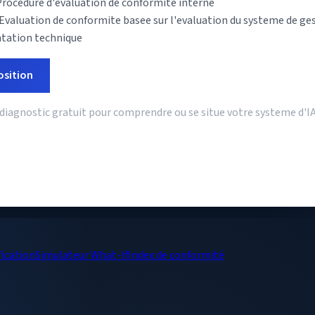
rocedure d'evaluation de conformite interne
valuation de conformite basee sur l'evaluation du systeme de gest
tation technique
osition
agnostic gratuit pour comprendre ou se situe votre systeme d'IA 
fication
Simulateur What-If
Index de conformité