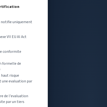
rtification
notifie uniquement
nexe VII EU AI Act
de conformite
n formelle de
e
 haut risque
t une evaluation par
re de l'evaluation
te par un tiers