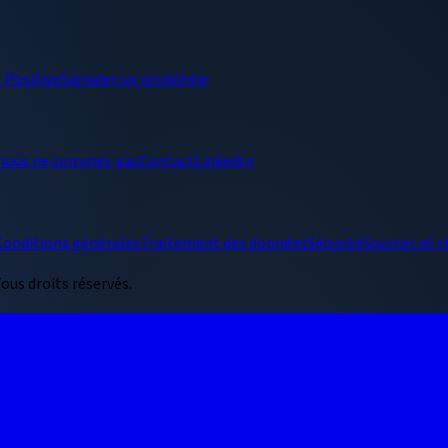
I Positive
Signaler un problème
 nous ne sommes pas
Contact
LinkedIn
Conditions générales
Traitement des données
Sécurité
Sources et r
ous droits réservés.