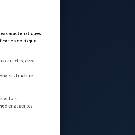
es caracteristiques
fication de risque
ux articles, avec
nnaire structure.
ementaire.
nt
d'engager les