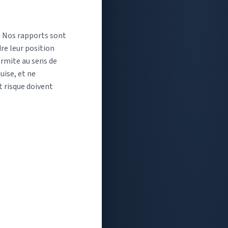
s. Nos rapports sont
re leur position
ormite au sens de
uise, et ne
t risque doivent