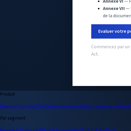
Annexe VI
— P
Annexe VII
— E
de la documen
Evaluer votre p
Commencez par un di
Act.
Produit
Diagnostic gratuit
Tarifs
Rapport complet
Aperçu du rapport
Quali
Par segment
Banque & Finance
HRTech & Emploi
HealthTech & MedTech