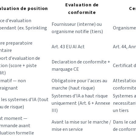
Evaluation de
aluation de position
Ce
conformite
ice d'evaluation
Fournisseur (interne) ou
pendant (ex. Sprinkling
Organisme 
organisme notifie (tiers)
re preparatoire
Art. 43 EU AI Act
Art. 44, An
ntaire
ort d'evaluation de
Declaration de conformite +
tion (score + piste
Certificat 
marquage CE
it)
rmatif — non
Obligatoire pour l'acces au
Attestatio
raignant
marche (haut risque)
conformit
Systemes d'IA a haut risque
Systemes a
 les systemes d'IA (tout
uniquement (Art. 6 + Annexe
necessitan
u de risque)
III)
un tiers
ut moment —
Avant la mise sur le marche /
Dans le cad
ommande avant
mise en service
de conformi
aluation formelle