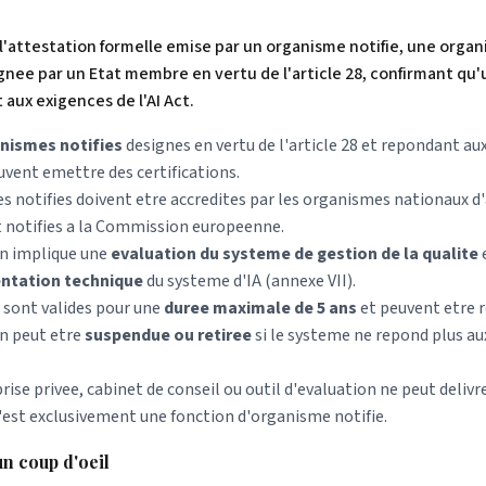
t l'attestation formelle emise par un organisme notifie, une organ
ee par un Etat membre en vertu de l'article 28, confirmant qu'
t aux exigences de l'AI Act.
nismes notifies
designes en vertu de l'article 28 et repondant au
euvent emettre des certifications.
s notifies doivent etre accredites par les organismes nationaux d'
notifies a la Commission europeenne.
on implique une
evaluation du systeme de gestion de la qualite
ntation technique
du systeme d'IA (annexe VII).
s sont valides pour une
duree maximale de 5 ans
et peuvent etre r
on peut etre
suspendue ou retiree
si le systeme ne repond plus au
ise privee, cabinet de conseil ou outil d'evaluation ne peut delivre
c'est exclusivement une fonction d'organisme notifie.
n coup d'oeil