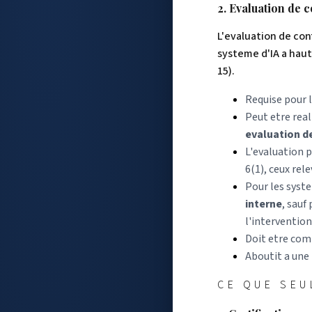
2. Evaluation de 
L'evaluation de conf
systeme d'IA a haut 
15).
Requise pour 
Peut etre real
evaluation de
L'evaluation p
6(1), ceux rel
Pour les syste
interne
, sauf
l'intervention
Doit etre co
Aboutit a une
CE QUE SEU