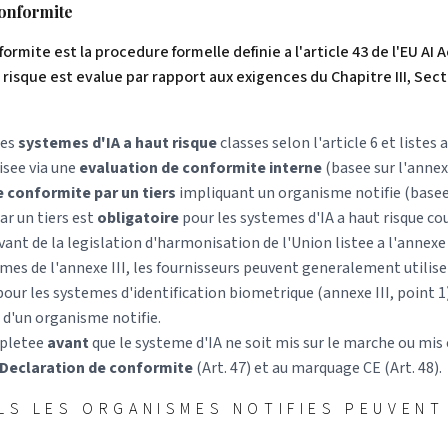
conformite
ormite est la procedure formelle definie a l'article 43 de l'EU AI A
risque est evalue par rapport aux exigences du Chapitre III, Secti
les
systemes d'IA a haut risque
classes selon l'article 6 et listes a
isee via une
evaluation de conformite interne
(basee sur l'annexe
 conformite par un tiers
impliquant un organisme notifie (basee 
ar un tiers est
obligatoire
pour les systemes d'IA a haut risque cou
evant de la legislation d'harmonisation de l'Union listee a l'annexe 
mes de l'annexe III, les fournisseurs peuvent generalement utiliser
 pour les systemes d'identification biometrique (annexe III, point 1
 d'un organisme notifie.
mpletee
avant
que le systeme d'IA ne soit mis sur le marche ou mis 
Declaration de conformite
(Art. 47) et au marquage CE (Art. 48).
LS LES ORGANISMES NOTIFIES PEUVENT