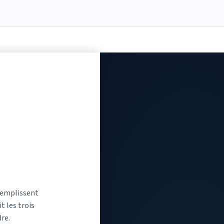
 remplissent
t les trois
re.