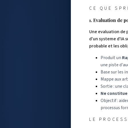
CE QUE SPR
1. Evaluation de p
Une evaluation de 
d'un systeme d'IA s
probable et les obl
Produit un
Ra
une piste d'a
Base sur les i
Mappe aux artic
Sortie : une cl
Ne constitue
Objectif : ai
processus for
LE PROCESS