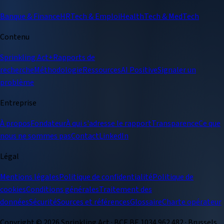
Banque & Finance
HRTech & Emploi
HealthTech & MedTech
Contenu
Sprinkling Act+
Rapports de
recherche
Méthodologie
Ressources
AI Positive
Signaler un
problème
Entreprise
À propos
Fondateur
À qui s'adresse le rapport
Transparence
Ce que
nous ne sommes pas
Contact
LinkedIn
Légal
Mentions légales
Politique de confidentialité
Politique de
cookies
Conditions générales
Traitement des
données
Sécurité
Sources et références
Glossaire
Charte opérateur
Copyright ©
2026
Sprinkling Act · BCE BE 1034.962.482 · Brussels.