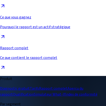
Ce que vous gagnez
Pourquoi le rapport est un actif stratégique
Rapport complet
Ce que contient le rapport complet
Produit
Diagnostic gratuit
Tarifs
Rapport complet
Aperçu du
rapport
Qualification
Simulateur What-If
Index de conformité
Par segment