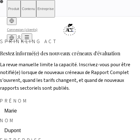
Produit
Contenu
Entreprise
Connexion (clients)
SPRINKLING ACT
Diagnostic gratuit
Sprinkling
À propos
International (English)
À qui s'adresse le rapport
Tarifs
Rapport complet
Pour les
France
Méthodologie
Qualification
Éligibilité
Liste
Restez informé(e) des nouveaux créneaux d'évaluation
d'attente
Act+
autorités
Rapports
Transparence
Index de conformité
Banque &
Ce que nous ne sommes
Simulateur What-If
Article 6(3)
Ressources
AI
Belgique
Luxembourg
Finance
pas
Partenaires
HRTech &
Presse & Médias
Contact
Positive
Agents IA
Signaler un
La revue manuelle limite la capacité. Inscrivez-vous pour être
Ireland
Emploi
HealthTech &
problème
notifié(e) lorsque de nouveaux créneaux de Rapport Complet
MedTech
s'ouvrent, quand les tarifs changent, et quand de nouveaux
rapports sectoriels sont publiés.
PRÉNOM
NOM