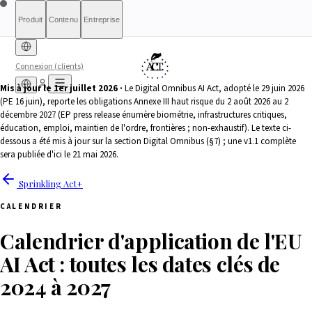
Produit
Contenu
Entreprise
Connexion (clients)
Mis à jour le 1er juillet 2026 ·
Le Digital Omnibus AI Act, adopté le 29 juin 2026
(PE 16 juin), reporte les obligations Annexe III haut risque du 2 août 2026 au 2
Diagnostic gratuit
Sprinkling
À propos
International (English)
À qui s'adresse le rapport
Tarifs
Rapport complet
Pour les
France
Méthodologie
Qualification
Éligibilité
Liste
décembre 2027 (EP press release énumère biométrie, infrastructures critiques,
d'attente
Act+
autorités
Rapports
Transparence
Index de conformité
Banque &
Ce que nous ne sommes
Simulateur What-If
Article 6(3)
Ressources
AI
Belgique
Luxembourg
éducation, emploi, maintien de l'ordre, frontières ; non-exhaustif). Le texte ci-
Finance
pas
Partenaires
HRTech &
Presse & Médias
Contact
Positive
Agents IA
Signaler un
dessous a été mis à jour sur la section Digital Omnibus (§7) ; une v1.1 complète
Ireland
sera publiée d'ici le 21 mai 2026.
Emploi
HealthTech &
problème
MedTech
Sprinkling Act+
CALENDRIER
Calendrier d'application de l'EU
AI Act : toutes les dates clés de
2024 à 2027