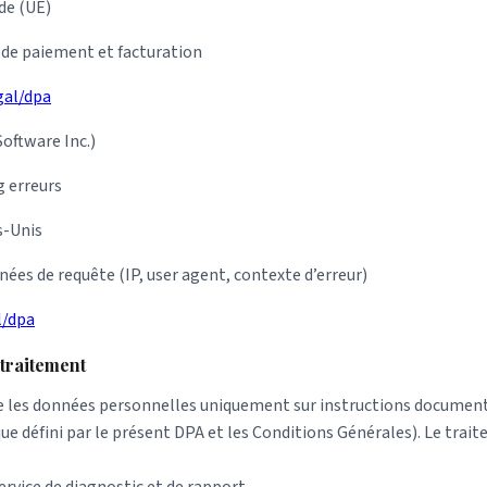
de (UE)
de paiement et facturation
gal/dpa
oftware Inc.)
 erreurs
s-Unis
es de requête (IP, user agent, contexte d’erreur)
l/dpa
 traitement
te les données personnelles uniquement sur instructions documen
ue défini par le présent DPA et les Conditions Générales). Le traite
ervice de diagnostic et de rapport