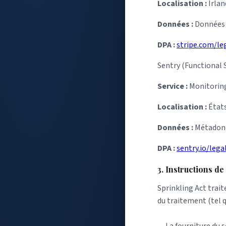
Localisation :
Irlan
Données :
Données 
DPA :
stripe.com/le
Sentry (Functional S
Service :
Monitoring
Localisation :
État
Données :
Métadonné
DPA :
sentry.io/lega
3. Instructions de
Sprinkling Act trai
du traitement (tel q
— La fourniture du s