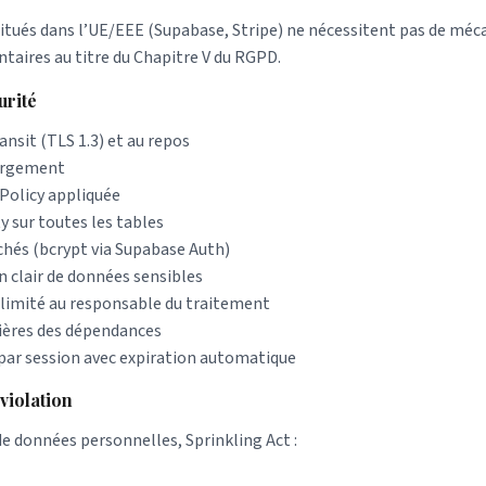
situés dans l’UE/EEE (Supabase, Stripe) ne nécessitent pas de mé
taires au titre du Chapitre V du RGPD.
urité
nsit (TLS 1.3) et au repos
argement
Policy appliquée
y sur toutes les tables
hés (bcrypt via Supabase Auth)
 clair de données sensibles
limité au responsable du traitement
lières des dépendances
par session avec expiration automatique
 violation
de données personnelles, Sprinkling Act :