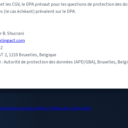
 et les CGV, le DPA prévaut pour les questions de protection des d
 (le cas échéant) prévalent sur le DPA.
 B. Shucrani
klingact.com
82
T 2, 1210 Bruxelles, Belgique
e : Autorité de protection des données (APD/GBA), Bruxelles, Belg
fication
Simulateur What-If
Index de conformité