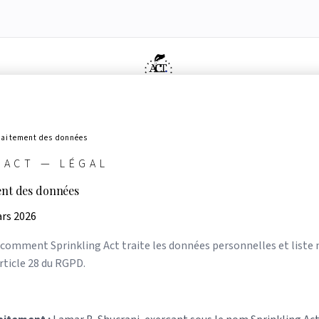
dologie
ue nous ne sommes pas
dex de conformité
Éligibilité Article 6(3)
Belgique
Simulateur What-If
Partenaires
Ressources
Presse &
AI
ve
Agents IA
Signaler un problème
raitement des données
 ACT — LÉGAL
ent des données
ars 2026
comment Sprinkling Act traite les données personnelles et liste 
ticle 28 du RGPD.