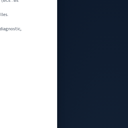
 (BCE : BE
lles.
 diagnostic,