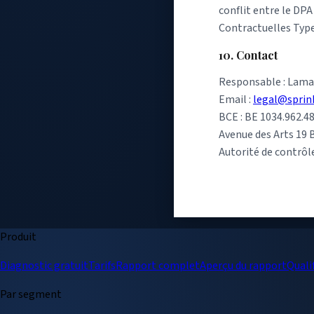
conflit entre le DPA
Contractuelles Types
10. Contact
Responsable : Lamar
Email :
legal@sprin
BCE : BE 1034.962.4
Avenue des Arts 19 B
Autorité de contrôl
Produit
Diagnostic gratuit
Tarifs
Rapport complet
Aperçu du rapport
Quali
Par segment