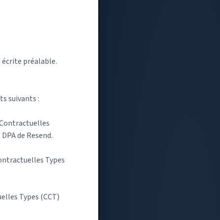
 écrite préalable.
s suivants :
 Contractuelles
e DPA de Resend.
ontractuelles Types
uelles Types (CCT)