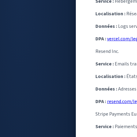
Service :
Hébergeme
Localisation :
Résea
Données :
Logs ser
DPA :
vercel.com/le
Resend Inc.
Service :
Emails tra
Localisation :
État
Données :
Adresses 
DPA :
resend.com/le
Stripe Payments Eu
Service :
Paiement