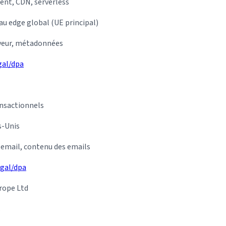
nt, CDN, serverless
u edge global (UE principal)
veur, métadonnées
gal/dpa
nsactionnels
s-Unis
email, contenu des emails
gal/dpa
rope Ltd
s