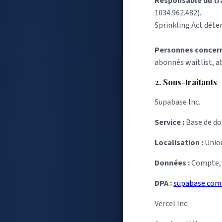
Responsable du tr
1034.962.482).
Sprinkling Act déte
Personnes concern
abonnés waitlist, a
2. Sous-traitants
Supabase Inc.
Service :
Base de do
Localisation :
Unio
Données :
Compte, d
DPA :
supabase.com
Vercel Inc.