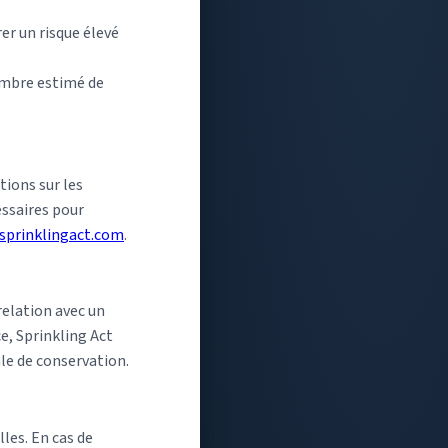
er un risque élevé
nombre estimé de
ions sur les
essaires pour
sprinklingact.com
.
relation avec un
ce, Sprinkling Act
le de conservation.
les. En cas de