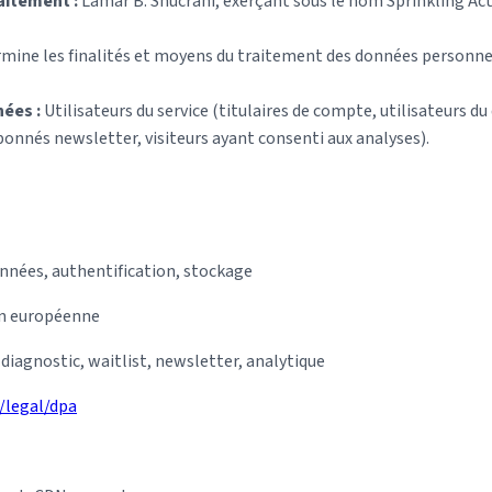
aitement :
Lamar B. Shucrani, exerçant sous le nom Sprinkling Act
rmine les finalités et moyens du traitement des données personne
ées :
Utilisateurs du service (titulaires de compte, utilisateurs du
bonnés newsletter, visiteurs ayant consenti aux analyses).
nnées, authentification, stockage
n européenne
iagnostic, waitlist, newsletter, analytique
/legal/dpa