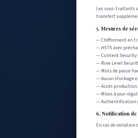
Les sous-traitants 
transfert supplémen
5. Mesures de séc
— Chiffrement en tra
— HSTS avec préch
— Content Security 
— Row Level Securit
— Mots de passe hac
— Aucun stockage en
— Accès production 
— Mises à jour régu
— Authentification 
6. Notification de
En cas de violation 