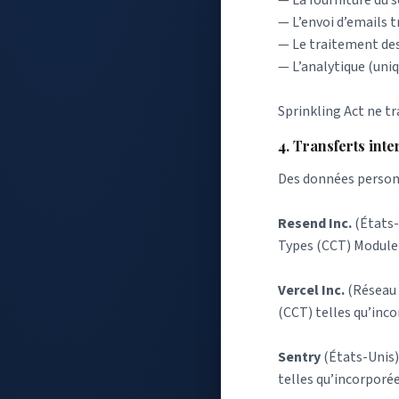
— L’envoi d’emails t
— Le traitement des
— L’analytique (un
Sprinkling Act ne tr
4. Transferts int
Des données personn
Resend Inc.
(États-
Types (CCT) Module 
Vercel Inc.
(Réseau 
(CCT) telles qu’inco
Sentry
(États-Unis)
telles qu’incorporée