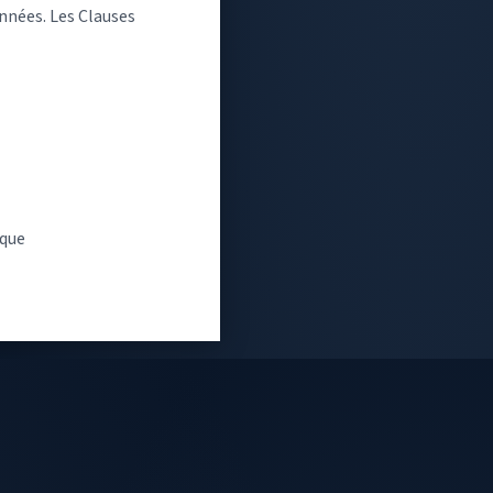
onnées. Les Clauses
ique