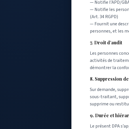
— Notifie l’APD/GBA
— Notifie les person
(Art. 34 RGPD)
— Fournit une descr
personnes, et les m
7. Droit d’audit
Les personnes conce
activités de traite
démontrer la confor
8. Suppression d
Sur demande, suppre
sous-traitant, suppr
supprime ou restitu
9. Durée et hiéra
Le présent DPA s’ap