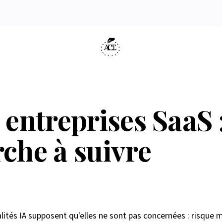
dologie
ue nous ne sommes pas
dex de conformité
Éligibilité Article 6(3)
Belgique
Simulateur What-If
Partenaires
Ressources
Presse &
AI
ve
Agents IA
Signaler un problème
 entreprises SaaS :
rche à suivre
lités IA supposent qu'elles ne sont pas concernées : risque m