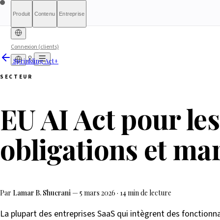
Produit
Contenu
Entreprise
Connexion (clients)
Sprinkling Act+
Diagnostic gratuit
Sprinkling Act+
À propos
International (English)
À qui s'adresse le rapport
Rapports
Tarifs
Rapport complet
Banque & Finance
Pour les autorités
Qualification
France
HRTech &
Transparence
Liste d'attente
Métho
Ce q
In
SECTEUR
Emploi
Médias
HealthTech & MedTech
Contact
Positi
Luxembourg
Ireland
EU AI Act pour les
obligations et ma
Par
Lamar B. Shucrani
—
5 mars 2026
·
14 min de lecture
La plupart des entreprises SaaS qui intègrent des fonctionna