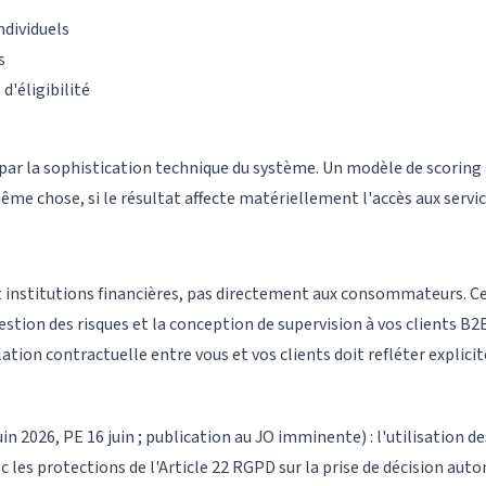
ndividuels
s
'éligibilité
 par la sophistication technique du système. Un modèle de scoring b
e chose, si le résultat affecte matériellement l'accès aux service
institutions financières, pas directement aux consommateurs. Cela
stion des risques et la conception de supervision à vos clients B2B
ation contractuelle entre vous et vos clients doit refléter explic
uin 2026, PE 16 juin ; publication au JO imminente) : l'utilisation 
c les protections de l'Article 22 RGPD sur la prise de décision aut