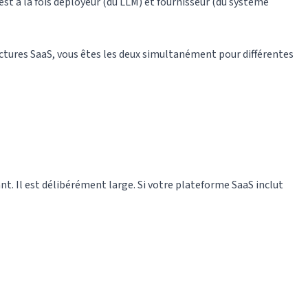
est à la fois déployeur (du LLM) et fournisseur (du système
tectures SaaS, vous êtes les deux simultanément pour différentes
ant. Il est délibérément large. Si votre plateforme SaaS inclut