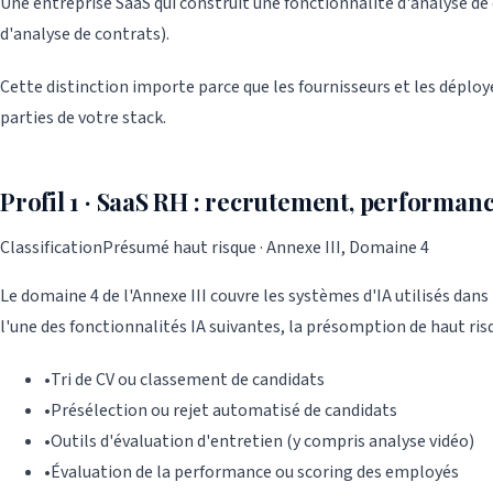
Une entreprise SaaS qui construit une fonctionnalité d'analyse de c
d'analyse de contrats).
Cette distinction importe parce que les fournisseurs et les déploy
parties de votre stack.
Profil 1 · SaaS RH : recrutement, performance
Classification
Présumé haut risque · Annexe III, Domaine 4
Le domaine 4 de l'Annexe III couvre les systèmes d'IA utilisés dans 
l'une des fonctionnalités IA suivantes, la présomption de haut risq
•
Tri de CV ou classement de candidats
•
Présélection ou rejet automatisé de candidats
•
Outils d'évaluation d'entretien (y compris analyse vidéo)
•
Évaluation de la performance ou scoring des employés